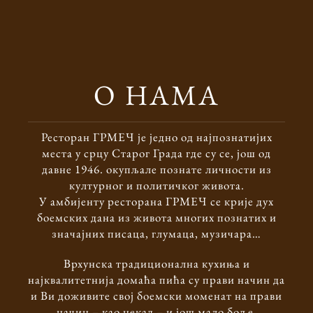
О НАМА
Ресторан ГРМЕЧ је једно од најпознатијих
места у срцу Старог Града где су се, још од
давне 1946. окупљале познате личности из
културног и политичког живота.
У амбијенту ресторана ГРМЕЧ се крије дух
боемских дана из живота многих познатих и
значајних писаца, глумаца, музичара…
Врхунска традиционална кухиња и
најквалитетнија домаћа пића су прави начин да
и Ви доживите свој боемски моменат на прави
начин – као некад – и још мало боље.