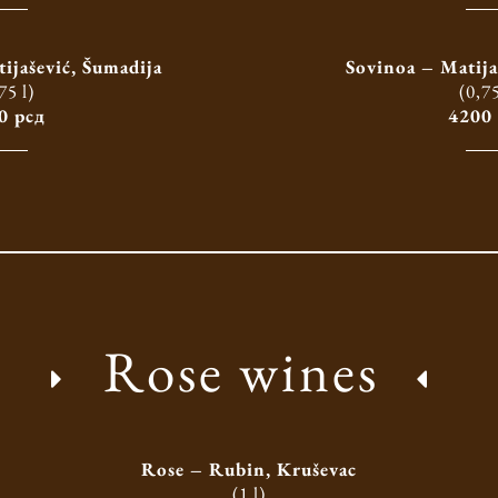
ijašević, Šumadija
Sovinoa – Matija
75 l)
(0,75
0 рсд
4200
Rose wines
Rose – Rubin, Kruševac
(1 l)