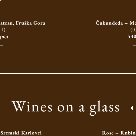
ateau, Fruška Gora
Čukundeda – Mat
 l)
(0
 рсд
430
Wines on a glass
Sremski Кarlovci
Rose – Rubin,