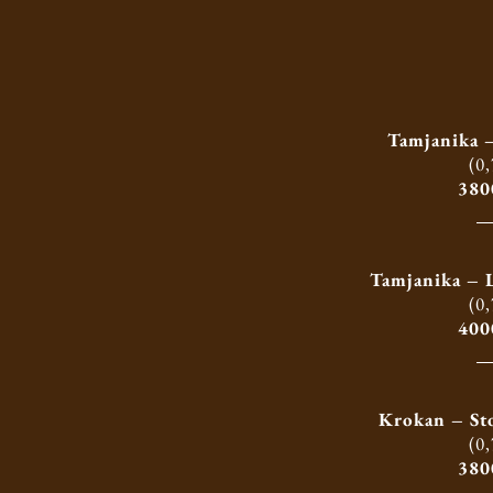
Tamjanika –
(0,
380
Tamjanika – L
(0,
400
Krokan – St
(0,
380