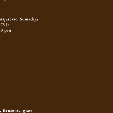
ijašević, Šumadija
,75 l)
0 рсд
 Кruševac, glass