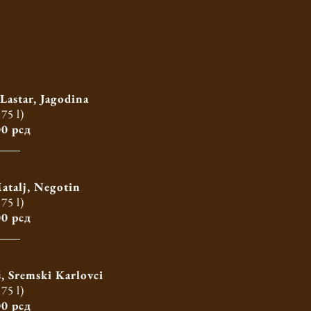
Lastar, Jagodina
,75 l)
0 рсд
atalj, Negotin
,75 l)
0 рсд
š, Sremski Karlovci
,75 l)
0 рсд