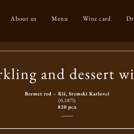
About us
Menu
Wine card
Dr
rkling and dessert w
Bermet red – Кiš, Sremski Кarlovci
(0,187l)
820 рсд