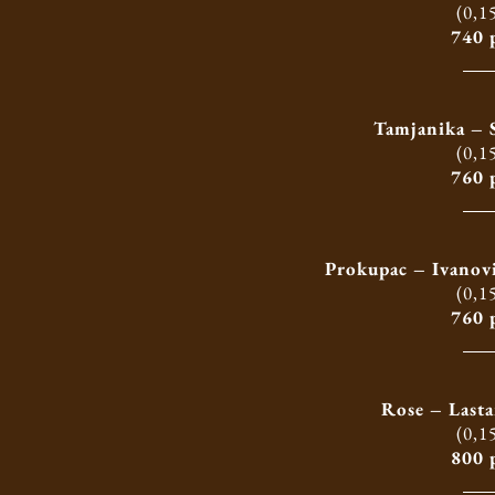
(0,15
740 
Tamjanika – S
(0,15
760 
Prokupac – Ivanovi
(0,15
760 
Rose – Lasta
(0,15
800 