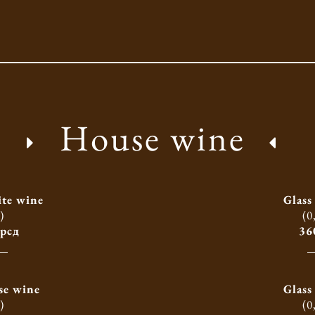
House wine
te wine
Glass
l)
(0
 рсд
36
se wine
Glass
l)
(0