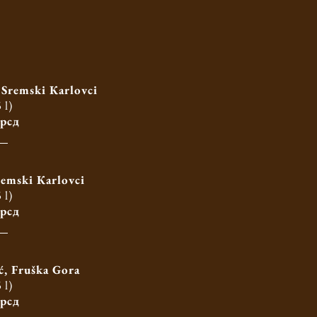
Sremski Кarlovci
 l)
 рсд
remski Кarlovci
 l)
 рсд
, Fruška Gora
 l)
 рсд