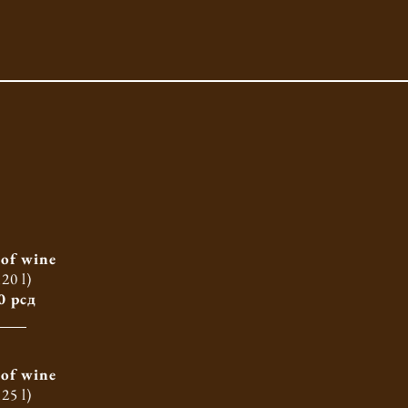
 of wine
,20 l)
0 рсд
 of wine
,25 l)