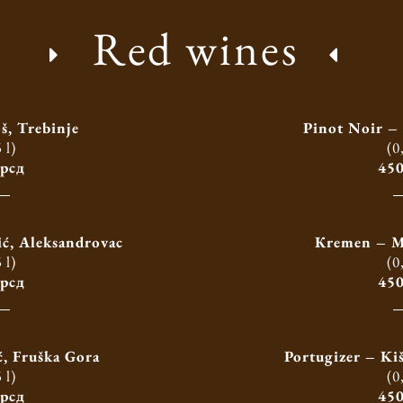
Red wines
š, Trebinje
Pinot Noir – 
 l)
(0
 рсд
450
ć, Aleksandrovac
Кremen – M
 l)
(0
 рсд
450
, Fruška Gora
Portugizer – Ki
 l)
(0
 рсд
450