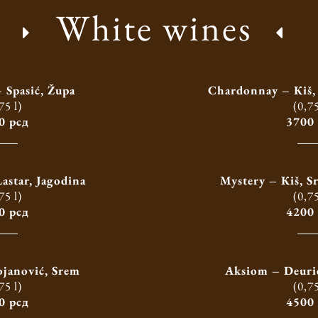
White wines
 Spasić, Župa
Chardonnay – Кiš, 
75 l)
(0,75
0 рсд
3700
astar, Jagodina
Mystery – Кiš, S
75 l)
(0,75
0 рсд
4200
ojanović, Srem
Aksiom – Deurić
75 l)
(0,75
0 рсд
4500