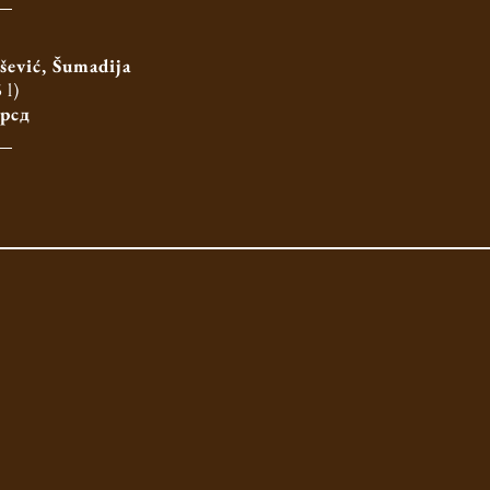
šević, Šumadija
 l)
 рсд