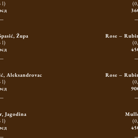
 l)
(0
рсд
36
pasić, Župa
Rose – Rubin
 l)
(0
рсд
45
ć, Aleksandrovac
Rose – Rubin
 l)
(0
рсд
90
r, Jagodina
Mull
 l)
(0
рсд
45